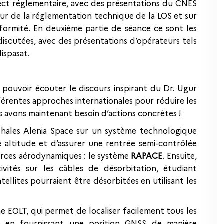
pect réglementaire, avec des présentations du CNES
 jour de la réglementation technique de la LOS et sur
formité. En deuxième partie de séance ce sont les
discutées, avec des présentations d’opérateurs tels
ispasat.
 pouvoir écouter le discours inspirant du Dr. Ugur
érentes approches internationales pour réduire les
us avons maintenant besoin d’actions concrètes !
 Thales Alenia Space sur un système technologique
e altitude et d’assurer une rentrée semi-contrôlée
orces aérodynamiques : le système
RAPACE
. Ensuite,
vités sur les câbles de désorbitation, étudiant
ellites pourraient être désorbitées en utilisant les
 EOLT, qui permet de localiser facilement tous les
on en fournissant une position GNSS de manière