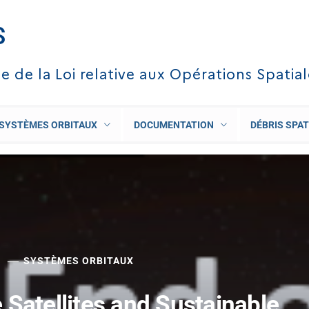
S
te de la Loi relative aux Opérations Spatia
SYSTÈMES ORBITAUX
DOCUMENTATION
DÉBRIS SPAT
SYSTÈMES ORBITAUX
 Satellites and Sustainable