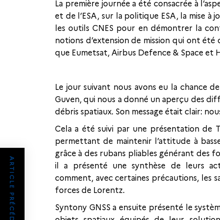
La première journée a été consacrée à l’as
et de l’ESA, sur la politique ESA, la mise à
les outils CNES pour en démontrer la con
notions d’extension de mission qui ont été 
que Eumetsat, Airbus Defence & Space et H
Le jour suivant nous avons eu la chance de
Guven, qui nous a donné un aperçu des diff
débris spatiaux. Son message était clair: no
Cela a été suivi par une présentation de
permettant de maintenir l’attitude à bass
grâce à des rubans pliables générant des f
ARTICLE PRÉCÉDENT
il a présenté une synthèse de leurs acti
comment, avec certaines précautions, les sat
forces de Lorentz.
Syntony GNSS a ensuite présenté le système
objets spatiaux équipés de leur soluti