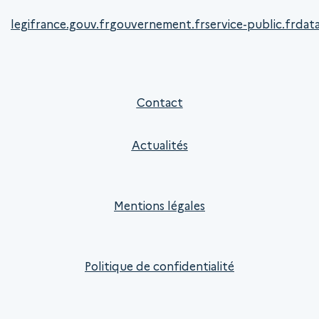
legifrance.gouv.fr
gouvernement.fr
service-public.fr
data
Contact
Actualités
Mentions légales
Politique de confidentialité