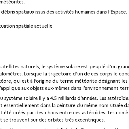
 météorites.
es débris spatiaux issus des activités humaines dans l’Espace.
uation spatiale actuelle.
 satellites naturels, le système solaire est peuplé d’un gra
kilomètres. Lorsque la trajectoire d’un de ces corps le cond
e, qui est à l’origine du terme météorite désignant les 
 s’applique aux objets eux-mêmes dans l’environnement terr
système solaire il y a 4.5 milliards d’années. Les astéroïd
nt essentiellement dans la ceinture du même nom située dans
nt été créés par des chocs entre ces astéroïdes. Les comè
t se trouvent sur des orbites très excentriques.