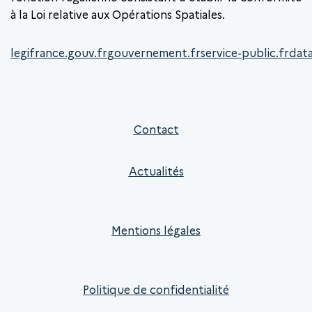
à la Loi relative aux Opérations Spatiales.
legifrance.gouv.fr
gouvernement.fr
service-public.fr
data
Contact
Actualités
Mentions légales
Politique de confidentialité