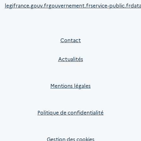
legifrance.gouv.fr
gouvernement.fr
service-public.fr
data
Contact
Actualités
Mentions légales
Politique de confidentialité
Gestion des cookies